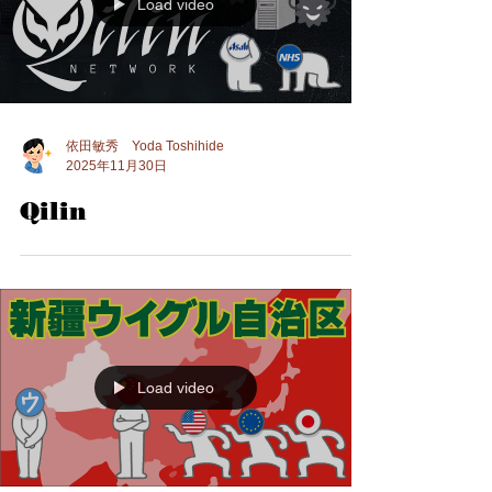
Load video
依田敏秀 Yoda Toshihide
2025年11月30日
Qilin
Load video