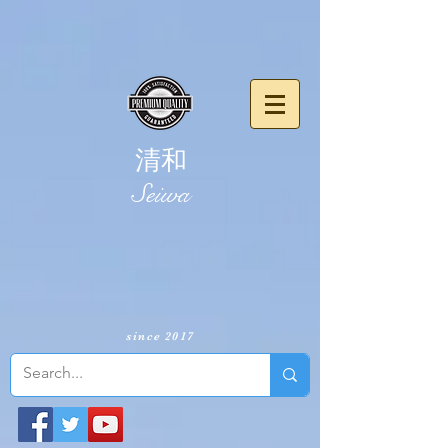
清和
​Seiwa
since 2017