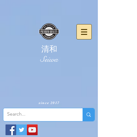
清和
​Seiwa
since 2017