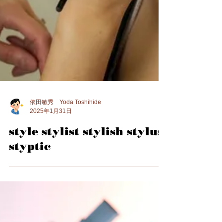
依田敏秀 Yoda Toshihide
2025年1月31日
style stylist stylish stylus
styptic