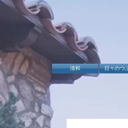
清和
日々のつ