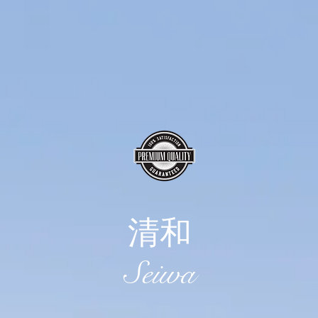
清和
​Seiwa