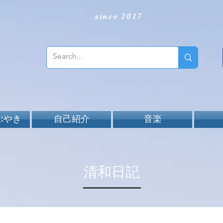
since 2017
ぶやき
自己紹介
音楽
​清和日記