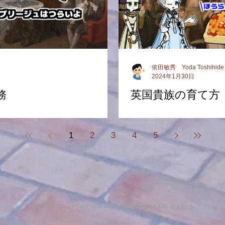
依田敏秀 Yoda Toshihide
2024年1月30日
務
英国貴族の育て方
1
2
3
4
5
© 2023 by Scientist Personal. Proudly created with
Wix.com