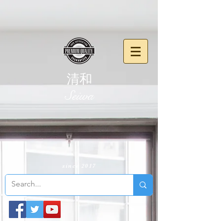
清和
​Seiwa
since 2017