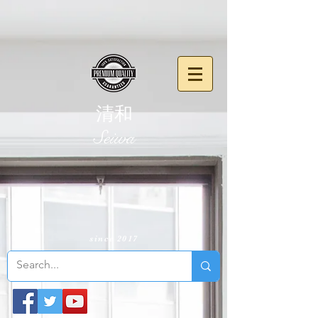
清和
​Seiwa
since 2017