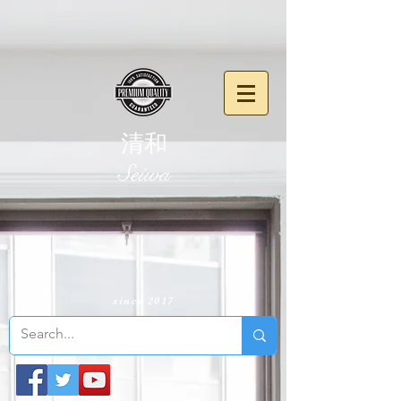
清和
​Seiwa
since 2017