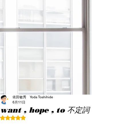
依田敏秀 Yoda Toshihide
6月11日
want , hope , to 不定詞
5つ星のうちNaNと評価されています。