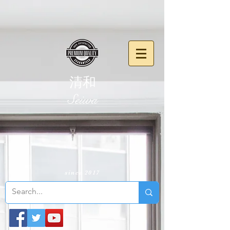
清和
​Seiwa
since 2017