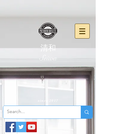
清和
​Seiwa
since 2017