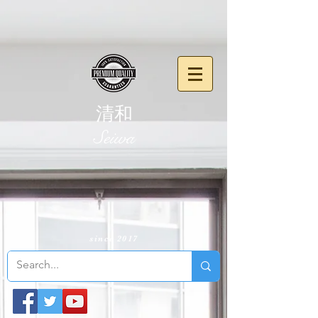
清和
​Seiwa
since 2017