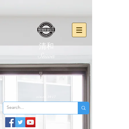
清和
​Seiwa
since 2017