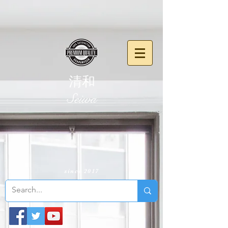
清和
​Seiwa
since 2017