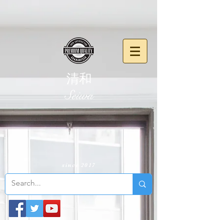
清和
​Seiwa
since 2017