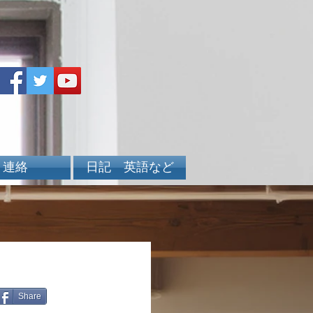
連絡
日記 英語など
Share