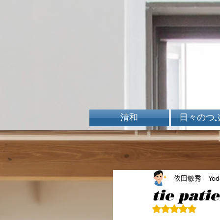
清和
日々のつ
依田敏秀 Yoda 
tie pati
5つ星のうちN