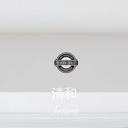
清和
​Seiwa