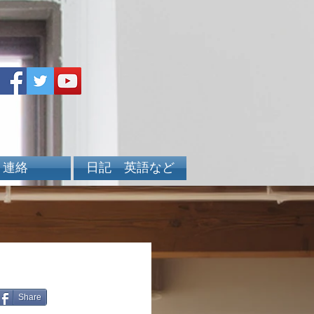
連絡
日記 英語など
Share