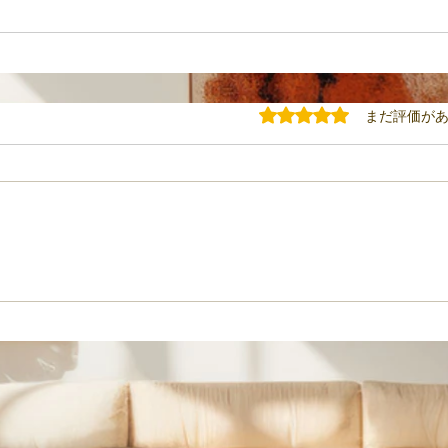
5つ星のうち0と評価されてい
まだ評価が