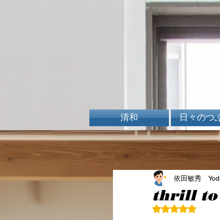
清和
日々のつ
依田敏秀 Yoda 
thrill
5つ星のうちN