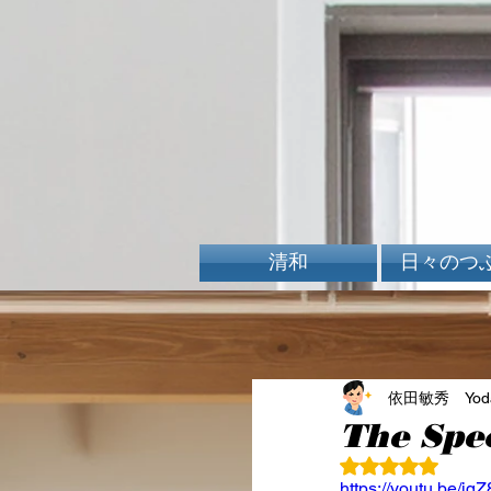
清和
日々のつ
依田敏秀 Yoda 
The Spe
5つ星のうちN
https://youtu.be/jq