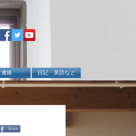
連絡
日記 英語など
Share