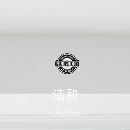
清和
​Seiwa