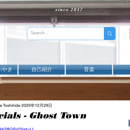
since 2017
ぶやき
自己紹介
音楽
Toshihide
2025年12月29日
cials - Ghost Town
aNと評価されています。
Z8428GSrI?list=LL