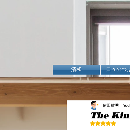
清和
日々のつ
依田敏秀 Yoda 
The Kin
5つ星のうちN