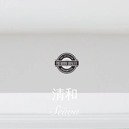
清和
​Seiwa