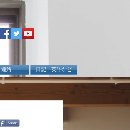
連絡
日記 英語など
Share