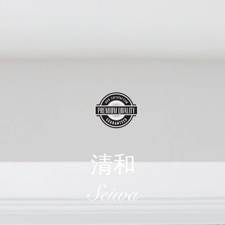
清和
​Seiwa