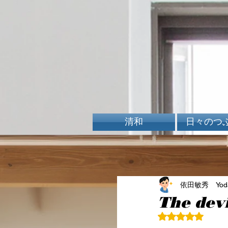
清和
日々のつ
依田敏秀 Yoda 
The devi
5つ星のうちN