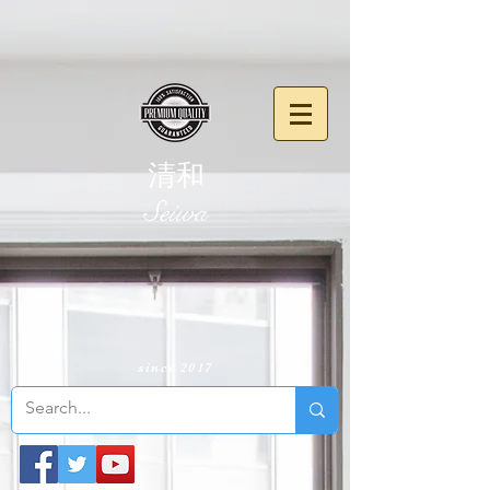
清和
​Seiwa
since 2017