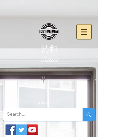
清和
​Seiwa
since 2017