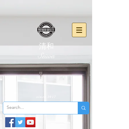
清和
​Seiwa
since 2017