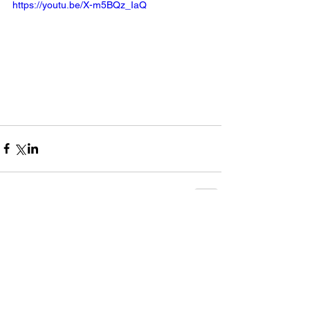
https://youtu.be/X-m5BQz_IaQ
コメント
0.0 / 5（0）
コメントと評価...