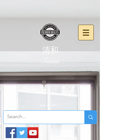
清和
​Seiwa
since 2017