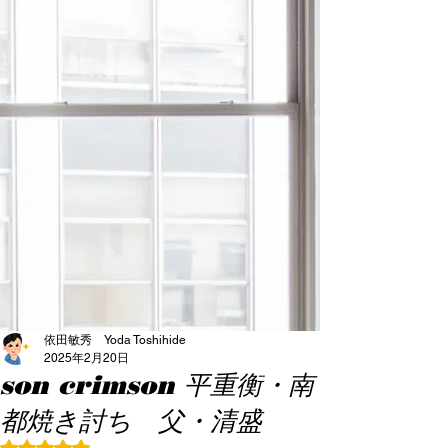
依田敏秀 Yoda Toshihide
2025年2月20日
son crimson 平重衡・南
都焼き討ち 父・清盛
5つ星のうちNaNと評価されています。