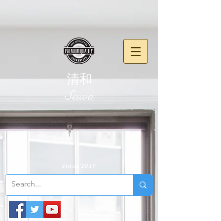
清和
​Seiwa
since 2017