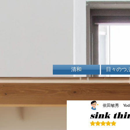
清和
日々のつ
依田敏秀 Yoda 
sink thi
5つ星のうちN