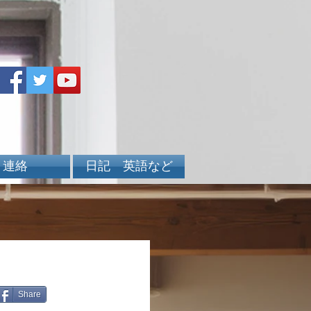
連絡
日記 英語など
Share