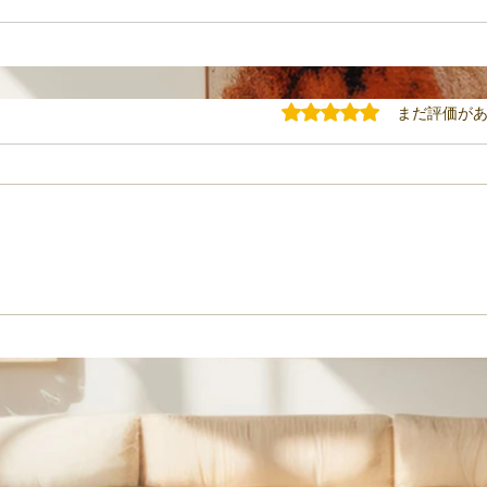
5つ星のうち0と評価されてい
まだ評価が