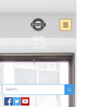
清和
​Seiwa
since 2017