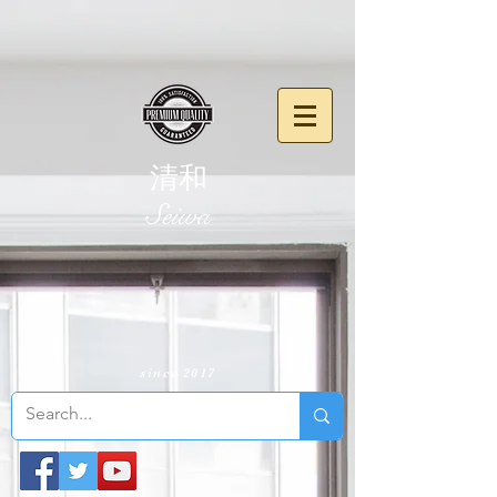
清和
​Seiwa
since 2017