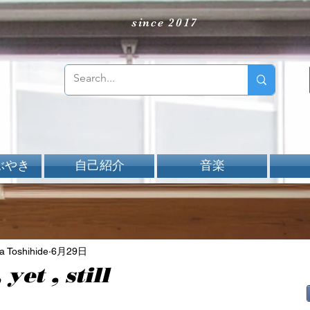
since 2017
ぶやき
自己紹介
音楽
Toshihide
6月29日
, yet , still
aNと評価されています。