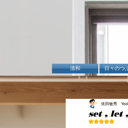
清和
日々のつ
依田敏秀 Yoda 
set , let 
5つ星のうちN