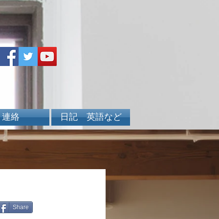
連絡
日記 英語など
Share