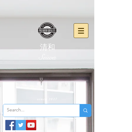
清和
​Seiwa
since 2017