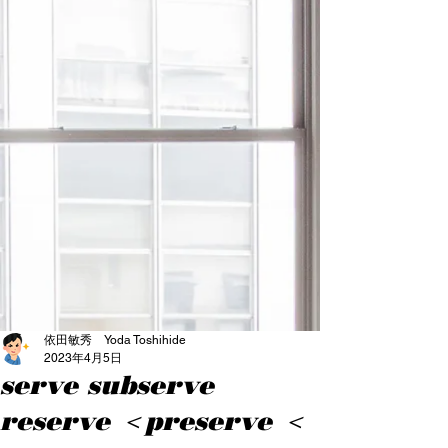
依田敏秀 Yoda Toshihide
2023年4月5日
serve subserve
reserve ＜preserve ＜