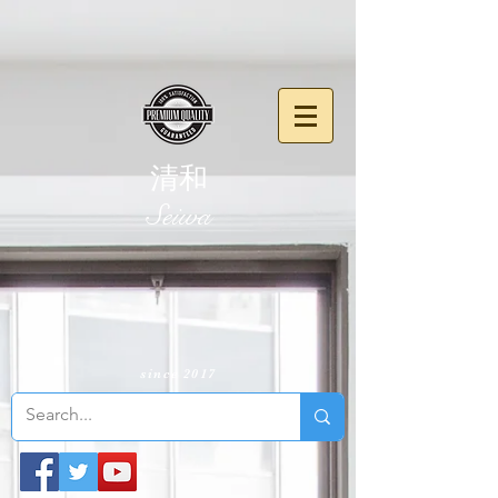
清和
​Seiwa
since 2017