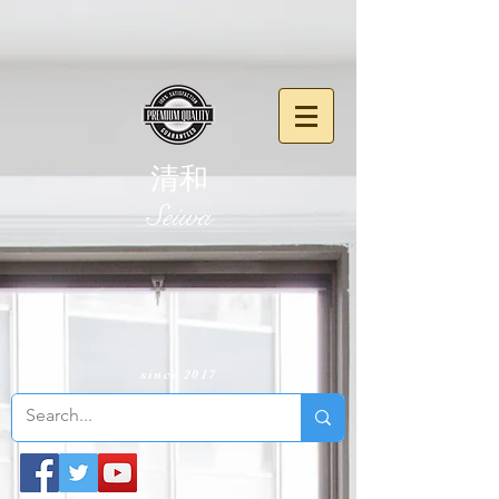
清和
​Seiwa
since 2017