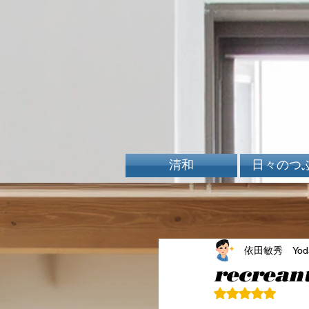
清和
日々のつ
依田敏秀 Yoda 
recrean
5つ星のうちN