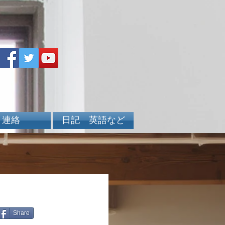
連絡
日記 英語など
Share