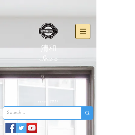
清和
​Seiwa
since 2017