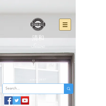
清和
​Seiwa
since 2017