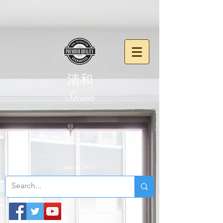
清和
​Seiwa
since 2017