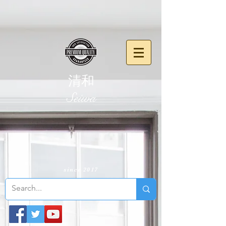
清和
​Seiwa
since 2017