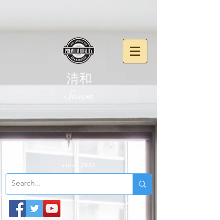
清和
​Seiwa
since 2017