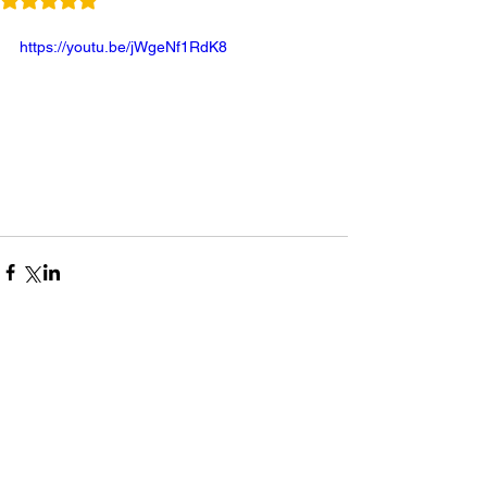
https://youtu.be/jWgeNf1RdK8
コメント
0.0 / 5（0）