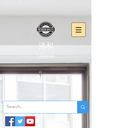
清和
​Seiwa
since 2017