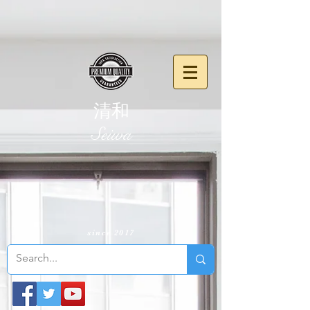
清和
​Seiwa
since 2017