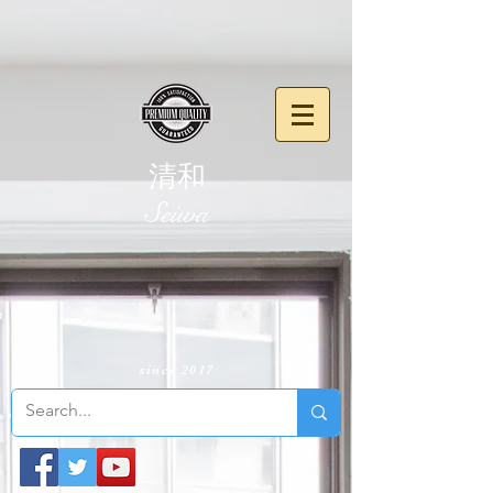
清和
​Seiwa
since 2017