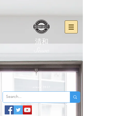
清和
​Seiwa
since 2017