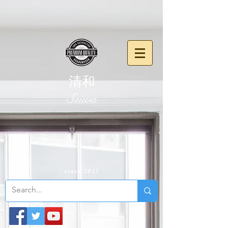
清和
​Seiwa
since 2017