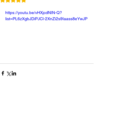
https://youtu.be/vHXjcdNIN-Q?
list=PL6zXgbJDiPJCl-2XnZi2s9Iaass8eYwJP
コメント
0.0 / 5（0）