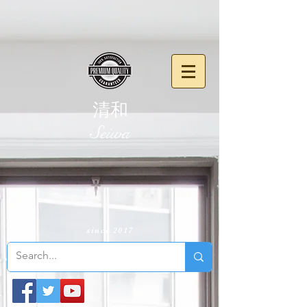
清和
​Seiwa
since 2017