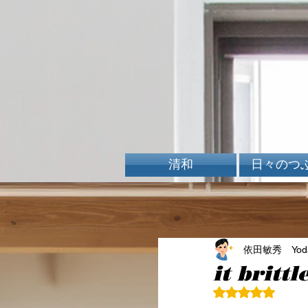
清和
日々のつ
依田敏秀 Yoda 
it brittle
5つ星のうちN