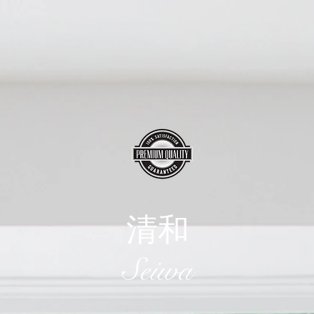
清和
​Seiwa