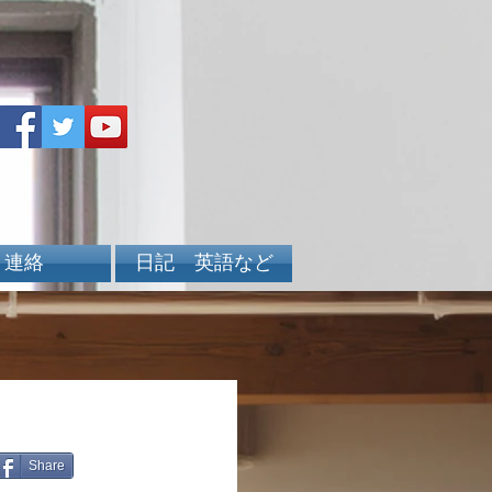
連絡
日記 英語など
Share