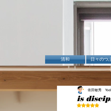
清和
日々のつ
依田敏秀 Yoda 
is disc
5つ星のうちN