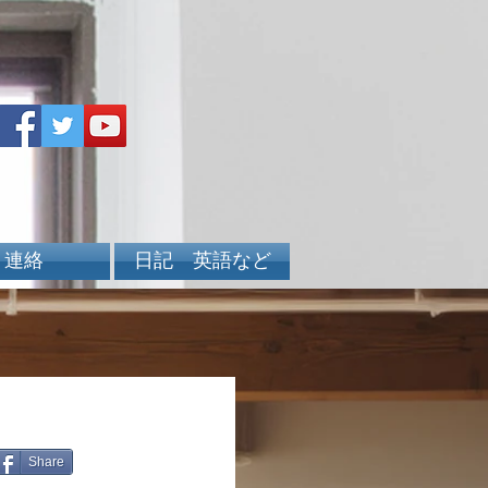
連絡
日記 英語など
Share