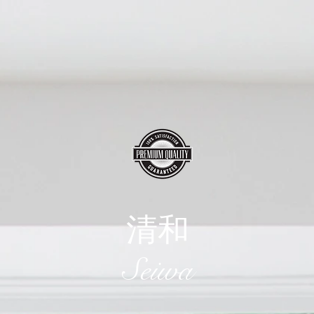
清和
​Seiwa