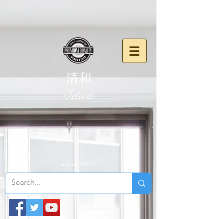
清和
​Seiwa
since 2017