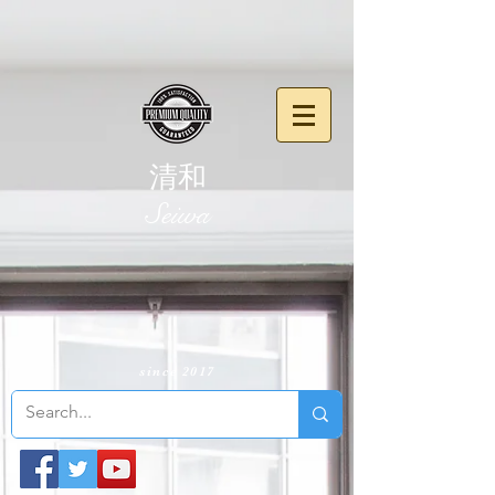
清和
​Seiwa
since 2017