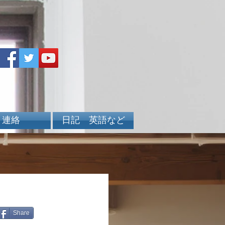
連絡
日記 英語など
Share