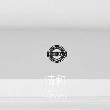
清和
​Seiwa