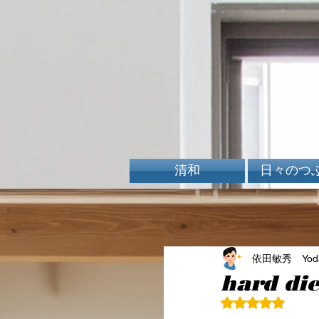
清和
日々のつ
依田敏秀 Yoda 
hard di
5つ星のうちN