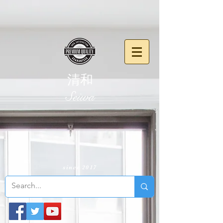
清和
​Seiwa
since 2017