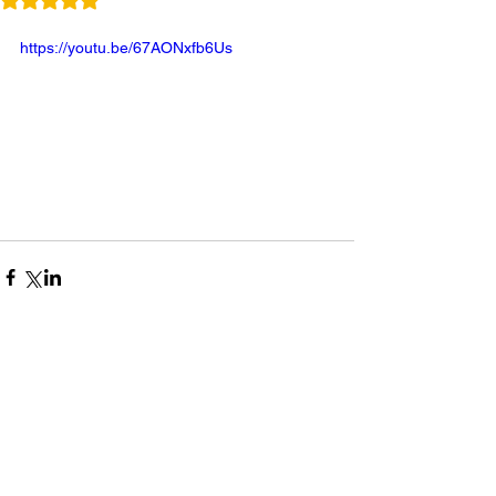
https://youtu.be/67AONxfb6Us
コメント
0.0 / 5（0）