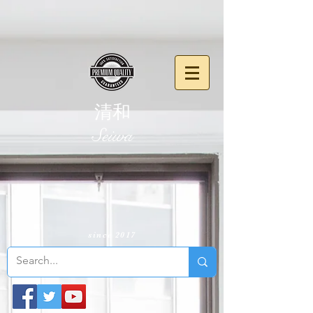
清和
​Seiwa
since 2017