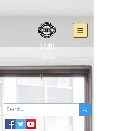
清和
​Seiwa
since 2017